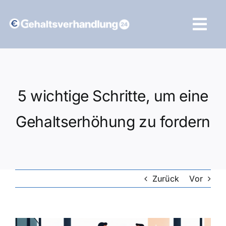
Zum
Inhalt
Tog
springen
Navi
Vergleich starten
5 wichtige Schritte, um eine
Gehaltserhöhung zu fordern
Zurück
Vor
Zeige