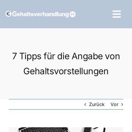
Zum
Inhalt
Tog
springen
Navi
Vergleich starten
7 Tipps für die Angabe von
Gehaltsvorstellungen
Zurück
Vor
Zeige