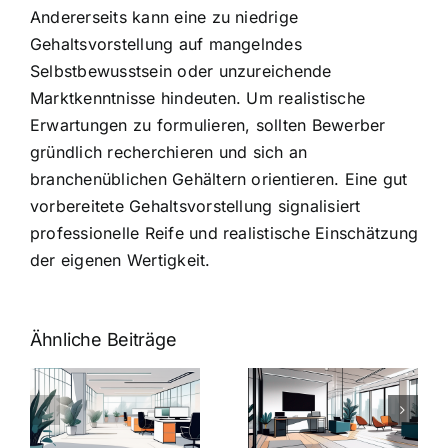
Andererseits kann eine zu niedrige
Gehaltsvorstellung auf mangelndes
Selbstbewusstsein oder unzureichende
Marktkenntnisse hindeuten. Um realistische
Erwartungen zu formulieren, sollten Bewerber
gründlich recherchieren und sich an
branchenüblichen Gehältern orientieren. Eine gut
vorbereitete Gehaltsvorstellung signalisiert
professionelle Reife und realistische Einschätzung
der eigenen Wertigkeit.
Ähnliche Beiträge
Arbeitgeber-
Warum
u
Zusatzleistungen:
Zusatzleistun
5
bei
ngen