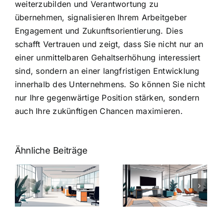
weiterzubilden und Verantwortung zu
übernehmen, signalisieren Ihrem Arbeitgeber
Engagement und Zukunftsorientierung. Dies
schafft Vertrauen und zeigt, dass Sie nicht nur an
einer unmittelbaren Gehaltserhöhung interessiert
sind, sondern an einer langfristigen Entwicklung
innerhalb des Unternehmens. So können Sie nicht
nur Ihre gegenwärtige Position stärken, sondern
auch Ihre zukünftigen Chancen maximieren.
Ähnliche Beiträge
Arbeitgeber-
Warum
u
Zusatzleistungen:
Zusatzleistun
5
bei
ngen
inspirierende
Arbeitgebern
Beispiele
zählen