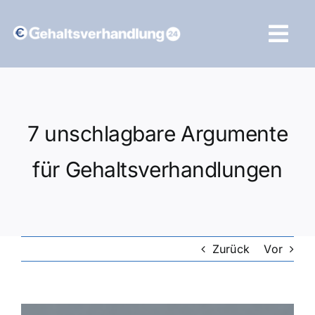
Zum
Inhalt
Tog
springen
Navi
Vergleich starten
7 unschlagbare Argumente
für Gehaltsverhandlungen
Zurück
Vor
Zeige