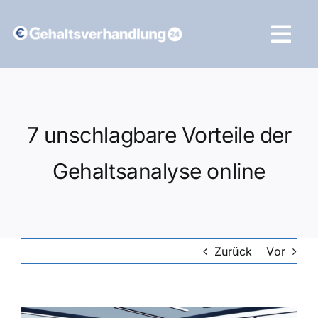
Zum
Inhalt
Tog
springen
Navi
Vergleich starten
7 unschlagbare Vorteile der
Gehaltsanalyse online
Zurück
Vor
Zeige