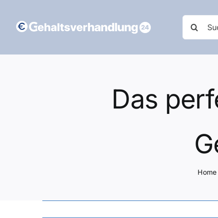
Zum
Inhalt
Suche
springen
nach:
Das perf
G
Home