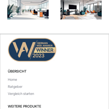
Arbeitgeber-
Warum
u
Zusatzleistungen:
Zusatzleistun
5
bei
ngen
inspirierende
Arbeitgebern
Beispiele
zählen
ÜBERSICHT
Home
Ratgeber
Vergleich starten
WEITERE PRODUKTE