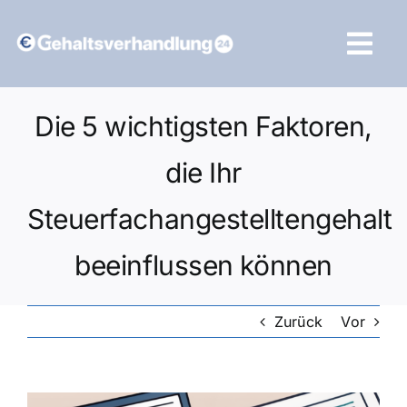
Zum
Inhalt
Tog
springen
Navi
Vergleich starten
Die 5 wichtigsten Faktoren,
die Ihr
Steuerfachangestelltengehalt
beeinflussen können
Zurück
Vor
Zeige