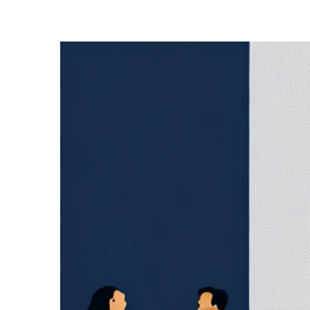
Zeige
grösseres
Bild