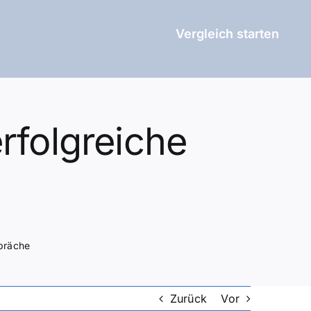
Vergleich starten
rfolgreiche
e
spräche
Zurück
Vor