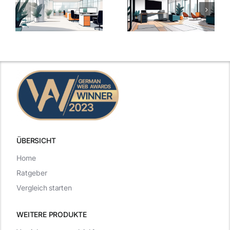
u
Zusatzleistungen:
Zusatzleistun
5
bei
ngen
inspirierende
Arbeitgebern
Beispiele
zählen
ÜBERSICHT
Home
Ratgeber
Vergleich starten
WEITERE PRODUKTE