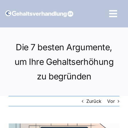
Zum
Inhalt
Tog
springen
Navi
Vergleich starten
Die 7 besten Argumente,
um Ihre Gehaltserhöhung
zu begründen
Zurück
Vor
Zeige