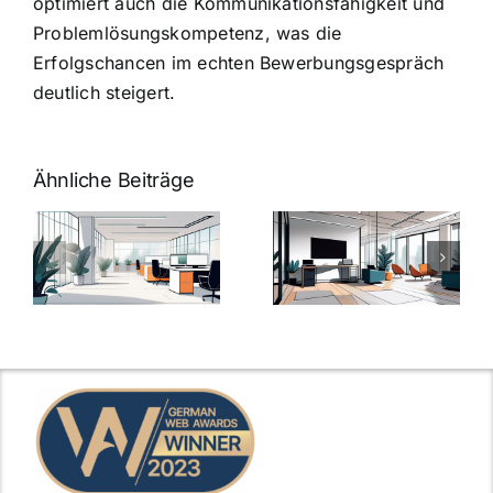
optimiert auch die Kommunikationsfähigkeit und
Problemlösungskompetenz, was die
Erfolgschancen im echten Bewerbungsgespräch
deutlich steigert.
Ähnliche Beiträge
Arbeitgeber-
Warum
u
Zusatzleistungen:
Zusatzleistun
5
bei
ngen
inspirierende
Arbeitgebern
Beispiele
zählen