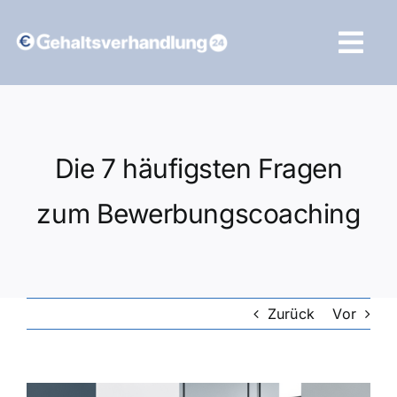
Zum
Inhalt
Tog
springen
Navi
Vergleich starten
Die 7 häufigsten Fragen
zum Bewerbungscoaching
Zurück
Vor
Zeige