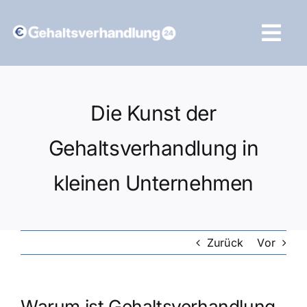
Zum
Inhalt
Tog
springen
Navi
Vergleich starten
Die Kunst der
Gehaltsverhandlung in
kleinen Unternehmen
Zurück
Vor
Warum ist Gehaltsverhandlung