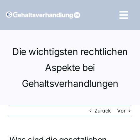
Zum
Inhalt
Tog
springen
Navi
Vergleich starten
Die wichtigsten rechtlichen
Aspekte bei
Gehaltsverhandlungen
Zurück
Vor
Was sind die gesetzlichen