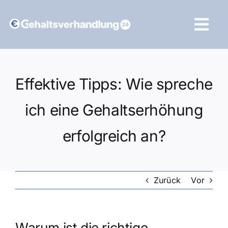
Zum
Inhalt
Tog
springen
Navi
Vergleich starten
Effektive Tipps: Wie spreche
ich eine Gehaltserhöhung
erfolgreich an?
Zurück
Vor
Warum ist die richtige