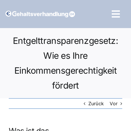
Zum
Inhalt
Tog
springen
Navi
Vergleich starten
Entgelttransparenzgesetz:
Wie es Ihre
Einkommensgerechtigkeit
fördert
Zurück
Vor
Was ist das