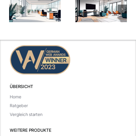
Arbeitgeber-
Warum
u
Zusatzleistungen:
Zusatzleistun
5
bei
ngen
inspirierende
Arbeitgebern
Beispiele
zählen
ÜBERSICHT
Home
Ratgeber
Vergleich starten
WEITERE PRODUKTE