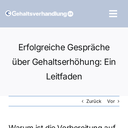
Zum
Inhalt
Tog
springen
Navi
Vergleich starten
Erfolgreiche Gespräche
über Gehaltserhöhung: Ein
Leitfaden
Zurück
Vor
Warum ist die Vorbereitung auf