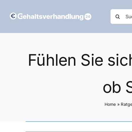
Zum
Inhalt
Suche
springen
nach:
Fühlen Sie sic
ob 
Home
»
Ratg