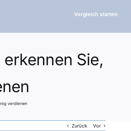
Vergleich starten
o erkennen Sie,
enen
enig verdienen
Zurück
Vor