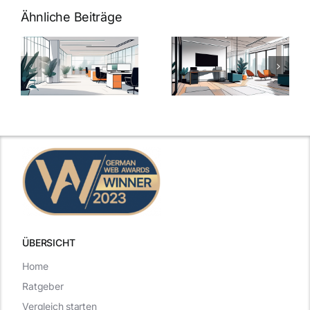
Ähnliche Beiträge
Arbeitgeber-
Warum
u
Zusatzleistungen:
Zusatzleistun
5
bei
ngen
inspirierende
Arbeitgebern
Beispiele
zählen
ÜBERSICHT
Home
Ratgeber
Vergleich starten