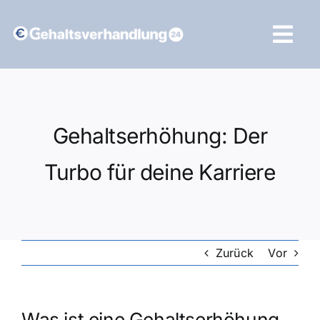
Zum
Inhalt
Tog
springen
Navi
Vergleich starten
Gehaltserhöhung: Der
Turbo für deine Karriere
Zurück
Vor
Was ist eine Gehaltserhöhung