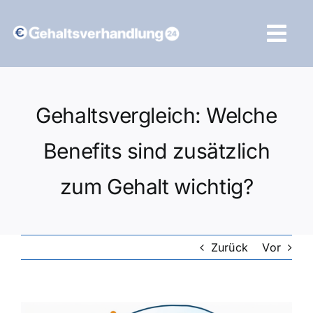
Zum
Inhalt
Tog
springen
Navi
Vergleich starten
Gehaltsvergleich: Welche
Benefits sind zusätzlich
zum Gehalt wichtig?
Zurück
Vor
Zeige