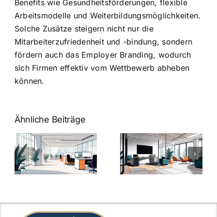
Benefits wie Gesundheitsförderungen, flexible
Arbeitsmodelle und Weiterbildungsmöglichkeiten.
Solche Zusätze steigern nicht nur die
Mitarbeiterzufriedenheit und -bindung, sondern
fördern auch das Employer Branding, wodurch
sich Firmen effektiv vom Wettbewerb abheben
können.
Ähnliche Beiträge
Arbeitgeber-
Warum
u
Zusatzleistungen:
Zusatzleistun
5
bei
ngen
inspirierende
Arbeitgebern
Beispiele
zählen