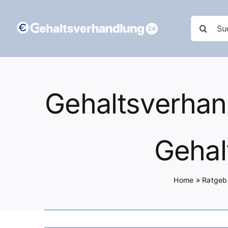
Zum
Inhalt
Suche
springen
nach:
Gehaltsverhand
Gehal
Home
»
Ratgeb