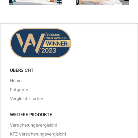
ngen
inspirierende
Arbeitgebern
Beispiele
zählen
ÜBERSICHT
Home
Ratgeber
Vergleich starten
WEITERE PRODUKTE
Versicherungsvergleich1
KFZ-Versicherungsvergleich1