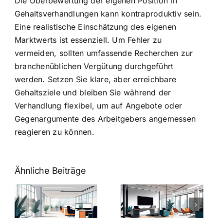
Die Überbewertung der eigenen Position in
Gehaltsverhandlungen kann kontraproduktiv sein.
Eine realistische Einschätzung des eigenen
Marktwerts ist essenziell. Um Fehler zu
vermeiden, sollten umfassende Recherchen zur
branchenüblichen Vergütung durchgeführt
werden. Setzen Sie klare, aber erreichbare
Gehaltsziele und bleiben Sie während der
Verhandlung flexibel, um auf Angebote oder
Gegenargumente des Arbeitgebers angemessen
reagieren zu können.
Ähnliche Beiträge
Arbeitgeber-
Warum
u
Zusatzleistungen:
Zusatzleistun
5
bei