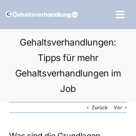
Zum
Inhalt
Tog
springen
Navi
Vergleich starten
Gehaltsverhandlungen:
Tipps für mehr
Gehaltsverhandlungen im
Job
Zurück
Vor
Was sind die Grundlagen