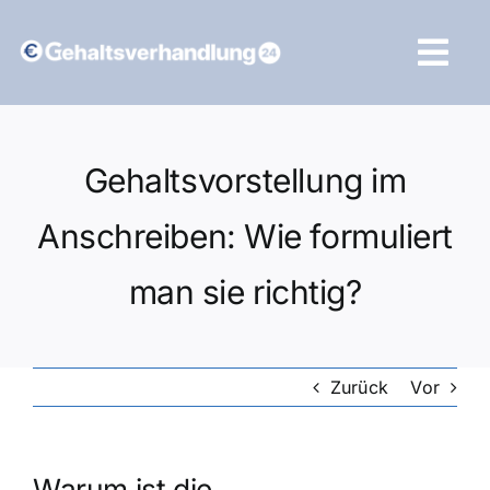
Zum
Inhalt
Tog
springen
Navi
Vergleich starten
Gehaltsvorstellung im
Anschreiben: Wie formuliert
man sie richtig?
Zurück
Vor
Warum ist die