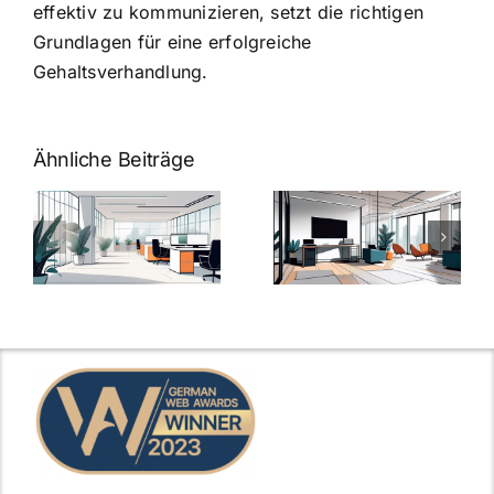
effektiv zu kommunizieren, setzt die richtigen
Grundlagen für eine erfolgreiche
Gehaltsverhandlung.
Ähnliche Beiträge
Arbeitgeber-
Warum
u
Zusatzleistungen:
Zusatzleistun
5
bei
ngen
inspirierende
Arbeitgebern
Beispiele
zählen