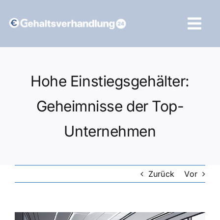
Zum
Inhalt
Tog
springen
Navi
Vergleich starten
Hohe Einstiegsgehälter:
Geheimnisse der Top-
Unternehmen
Zurück
Vor
Zeige