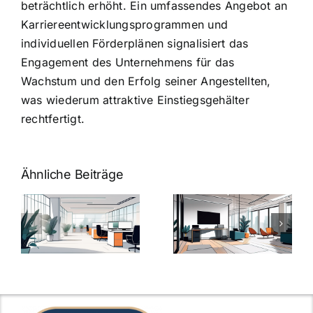
beträchtlich erhöht. Ein umfassendes Angebot an
Karriereentwicklungsprogrammen und
individuellen Förderplänen signalisiert das
Engagement des Unternehmens für das
Wachstum und den Erfolg seiner Angestellten,
was wiederum attraktive Einstiegsgehälter
rechtfertigt.
Ähnliche Beiträge
Arbeitgeber-
Warum
u
Zusatzleistungen:
Zusatzleistun
5
bei
ngen
inspirierende
Arbeitgebern
Beispiele
zählen