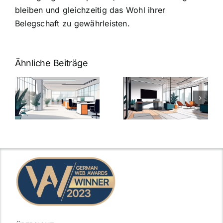
bleiben und gleichzeitig das Wohl ihrer
Belegschaft zu gewährleisten.
Ähnliche Beiträge
Arbeitgeber-
Warum
u
Zusatzleistungen:
Zusatzleistun
5
bei
ngen
inspirierende
Arbeitgebern
Beispiele
zählen