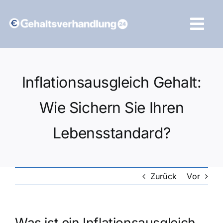
Zum
Inhalt
Tog
springen
Navi
Vergleich starten
Inflationsausgleich Gehalt:
Wie Sichern Sie Ihren
Lebensstandard?
Zurück
Vor
Was ist ein Inflationsausgleich