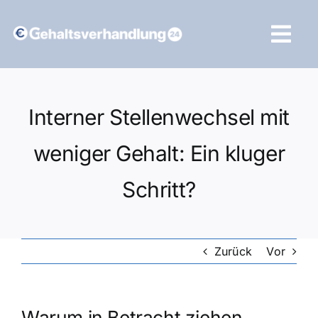
Zum
Inhalt
Tog
springen
Navi
Vergleich starten
Interner Stellenwechsel mit
weniger Gehalt: Ein kluger
Schritt?
Zurück
Vor
Warum in Betracht ziehen,