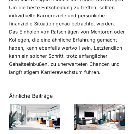
Um die beste Entscheidung zu treffen, sollten
individuelle Karriereziele und persönliche
finanzielle Situation genau betrachtet werden.
Das Einholen von Ratschlägen von Mentoren oder
Kollegen, die eine ähnliche Erfahrung gemacht
haben, kann ebenfalls wertvoll sein. Letztendlich
kann ein solcher Schritt, trotz anfänglicher
Gehaltseinbußen, zu unerwarteten Chancen und
langfristigem Karrierewachstum führen.
Ähnliche Beiträge
Arbeitgeber-
Warum
u
Zusatzleistungen:
Zusatzleistun
5
bei
ngen
inspirierende
Arbeitgebern