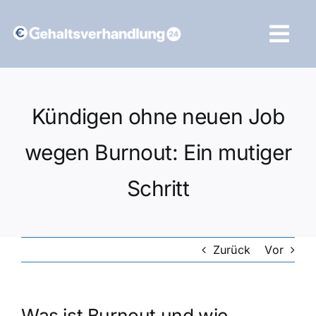
Zum
Inhalt
Tog
springen
Navi
Vergleich starten
Kündigen ohne neuen Job
wegen Burnout: Ein mutiger
Schritt
Zurück
Vor
Was ist Burnout und wie