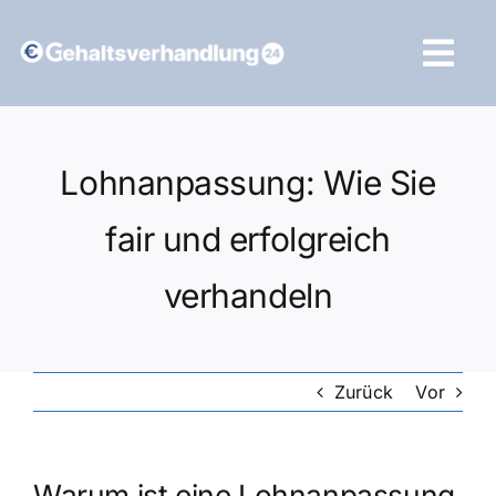
Zum
Inhalt
Tog
springen
Navi
Vergleich starten
Lohnanpassung: Wie Sie
fair und erfolgreich
verhandeln
Zurück
Vor
Warum ist eine Lohnanpassung