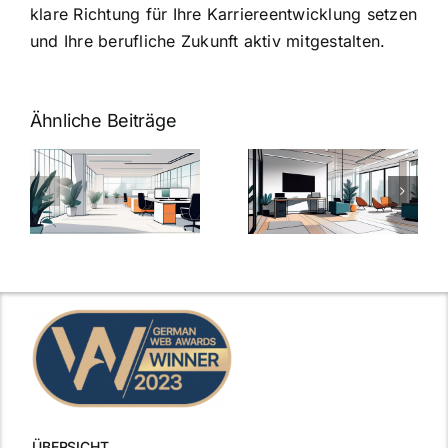
klare Richtung für Ihre Karriereentwicklung setzen
und Ihre berufliche Zukunft aktiv mitgestalten.
Ähnliche Beiträge
Arbeitgeber-
Warum
u
Zusatzleistungen:
Zusatzleistun
5
bei
ngen
inspirierende
Arbeitgebern
Beispiele
zählen
ÜBERSICHT