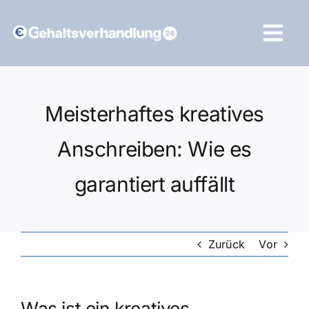
Zum
Inhalt
Tog
springen
Navi
Vergleich starten
Meisterhaftes kreatives
Anschreiben: Wie es
garantiert auffällt
Zurück
Vor
Was ist ein kreatives