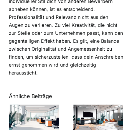
individueller Stil dich von anderen Bewerbern
abheben können, ist es entscheidend,
Professionalität und Relevanz nicht aus den
Augen zu verlieren. Zu viel Kreativität, die nicht
zur Stelle oder zum Unternehmen passt, kann den
gegenteiligen Effekt haben. Es gilt, eine Balance
zwischen Originalität und Angemessenheit zu
finden, um sicherzustellen, dass dein Anschreiben
ernst genommen wird und gleichzeitig
heraussticht.
Ähnliche Beiträge
Arbeitgeber-
Warum
u
Zusatzleistungen:
Zusatzleistun
5
bei
ngen
inspirierende
Arbeitgebern