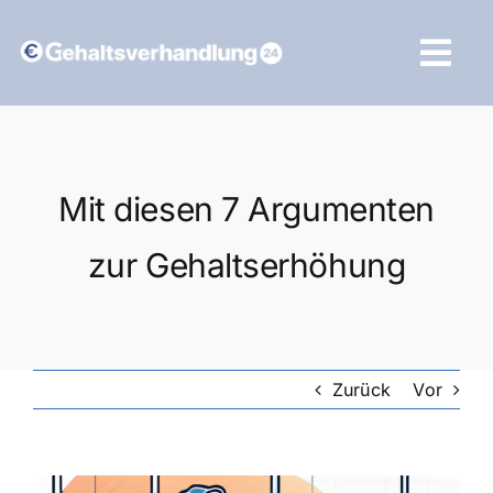
Zum
Inhalt
Tog
springen
Navi
Vergleich starten
Mit diesen 7 Argumenten
zur Gehaltserhöhung
Zurück
Vor
Zeige