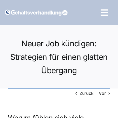
Zum
Inhalt
Tog
springen
Navi
Vergleich starten
Neuer Job kündigen:
Strategien für einen glatten
Übergang
Zurück
Vor
Warum fühlen sich viele