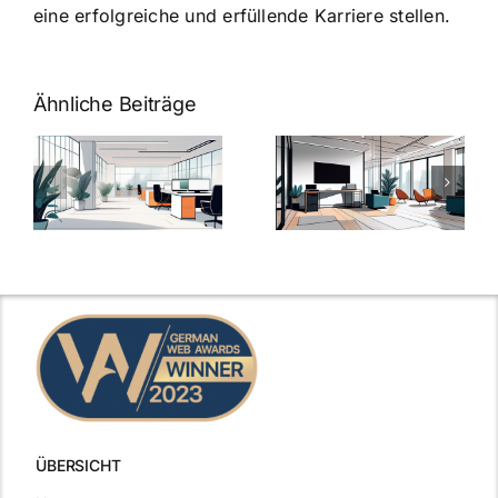
eine erfolgreiche und erfüllende Karriere stellen.
Ähnliche Beiträge
Arbeitgeber-
Warum
u
Zusatzleistungen:
Zusatzleistun
5
bei
ngen
inspirierende
Arbeitgebern
Beispiele
zählen
ÜBERSICHT