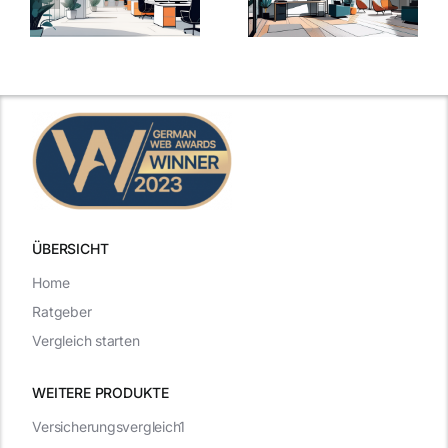
5
bei
ngen
inspirierende
Arbeitgebern
Beispiele
zählen
ÜBERSICHT
Home
Ratgeber
Vergleich starten
WEITERE PRODUKTE
Versicherungsvergleich1