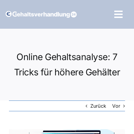
Zum
Inhalt
Tog
springen
Navi
Vergleich starten
Online Gehaltsanalyse: 7
Tricks für höhere Gehälter
Zurück
Vor
Zeige