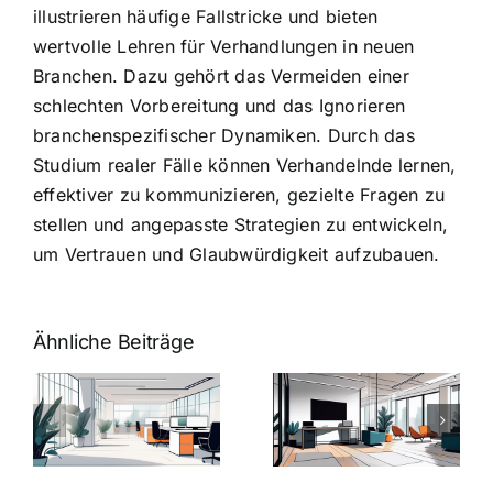
illustrieren häufige Fallstricke und bieten
wertvolle Lehren für Verhandlungen in neuen
Branchen. Dazu gehört das Vermeiden einer
schlechten Vorbereitung und das Ignorieren
branchenspezifischer Dynamiken. Durch das
Studium realer Fälle können Verhandelnde lernen,
effektiver zu kommunizieren, gezielte Fragen zu
stellen und angepasste Strategien zu entwickeln,
um Vertrauen und Glaubwürdigkeit aufzubauen.
Ähnliche Beiträge
Arbeitgeber-
Warum
u
Zusatzleistungen:
Zusatzleistun
5
bei
ngen
inspirierende
Arbeitgebern