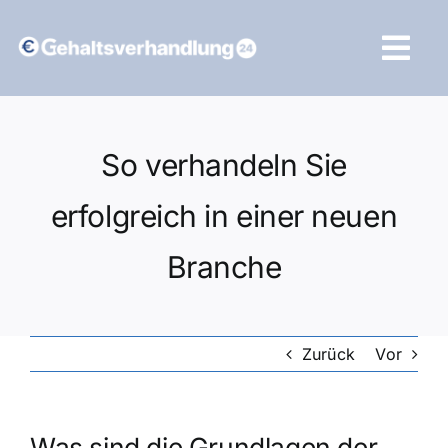
Zum
Inhalt
Tog
springen
Navi
Vergleich starten
So verhandeln Sie
erfolgreich in einer neuen
Branche
Zurück
Vor
Was sind die Grundlagen der