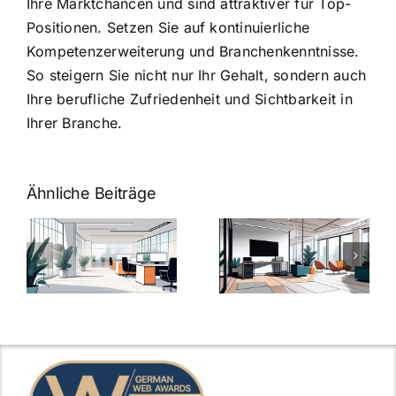
Ihre Marktchancen und sind attraktiver für Top-
Positionen. Setzen Sie auf kontinuierliche
Kompetenzerweiterung und Branchenkenntnisse.
So steigern Sie nicht nur Ihr Gehalt, sondern auch
Ihre berufliche Zufriedenheit und Sichtbarkeit in
Ihrer Branche.
Ähnliche Beiträge
Arbeitgeber-
Warum
u
Zusatzleistungen:
Zusatzleistun
5
bei
ngen
inspirierende
Arbeitgebern
Beispiele
zählen