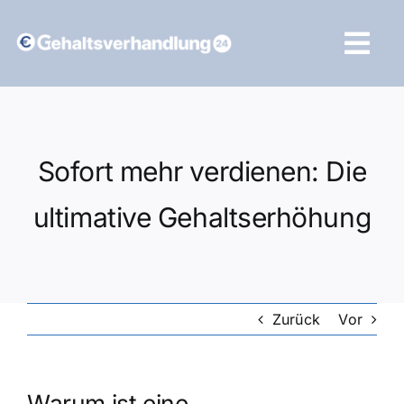
Zum
Inhalt
Tog
springen
Navi
Vergleich starten
Sofort mehr verdienen: Die
ultimative Gehaltserhöhung
Zurück
Vor
Warum ist eine