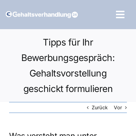
Zum
Inhalt
Tog
springen
Navi
Vergleich starten
Tipps für Ihr
Bewerbungsgespräch:
Gehaltsvorstellung
geschickt formulieren
Zurück
Vor
Was versteht man unter