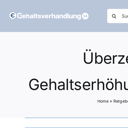
Zum
Inhalt
Suche
springen
nach:
Überz
Gehaltserhöhu
Home
»
Ratgeb