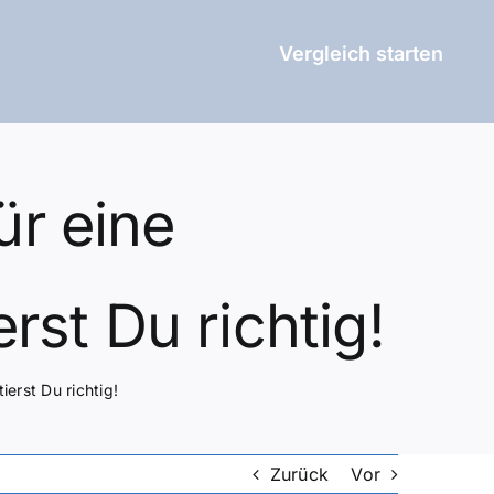
Vergleich starten
r eine
st Du richtig!
erst Du richtig!
Zurück
Vor