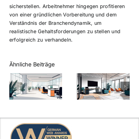
sicherstellen. Arbeitnehmer hingegen profitieren
von einer gründlichen Vorbereitung und dem
Verständnis der Branchendynamik, um
realistische Gehaltsforderungen zu stellen und
erfolgreich zu verhandeln.
Ähnliche Beiträge
Arbeitgeber-
Warum
u
Zusatzleistungen:
Zusatzleistun
5
bei
ngen
inspirierende
Arbeitgebern
Beispiele
zählen