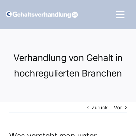
Zum
Inhalt
Tog
springen
Navi
Vergleich starten
Verhandlung von Gehalt in
hochregulierten Branchen
Zurück
Vor
Was versteht man unter