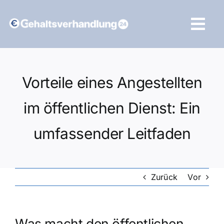
Zum
Inhalt
Tog
springen
Navi
Vergleich starten
Vorteile eines Angestellten
im öffentlichen Dienst: Ein
umfassender Leitfaden
Zurück
Vor
Was macht den öffentlichen