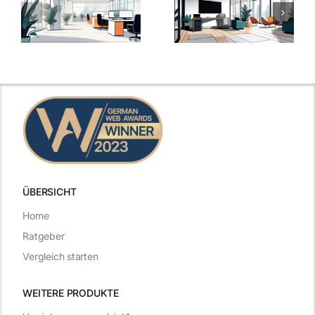
u
Zusatzleistungen:
Zusatzleistun
5
bei
ngen
inspirierende
Arbeitgebern
Beispiele
zählen
ÜBERSICHT
Home
Ratgeber
Vergleich starten
WEITERE PRODUKTE