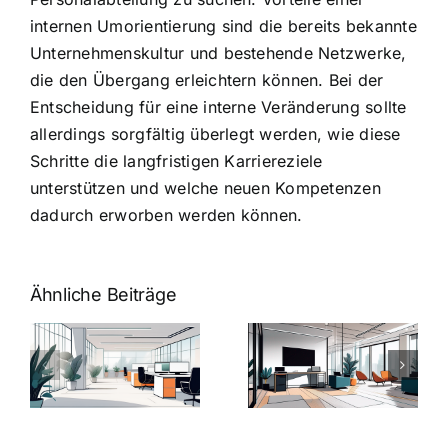
internen Umorientierung sind die bereits bekannte
Unternehmenskultur und bestehende Netzwerke,
die den Übergang erleichtern können. Bei der
Entscheidung für eine interne Veränderung sollte
allerdings sorgfältig überlegt werden, wie diese
Schritte die langfristigen Karriereziele
unterstützen und welche neuen Kompetenzen
dadurch erworben werden können.
Ähnliche Beiträge
Arbeitgeber-
Warum
u
Zusatzleistungen:
Zusatzleistun
5
bei
ngen
inspirierende
Arbeitgebern
Beispiele
zählen