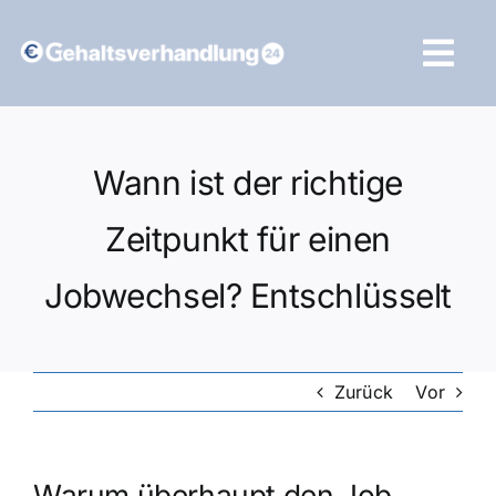
Zum
Inhalt
Tog
springen
Navi
Vergleich starten
Wann ist der richtige
Zeitpunkt für einen
Jobwechsel? Entschlüsselt
Zurück
Vor
Warum überhaupt den Job