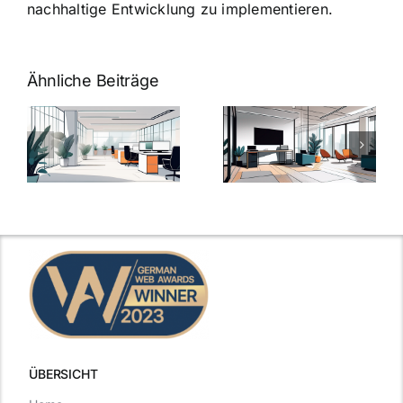
nachhaltige Entwicklung zu implementieren.
Ähnliche Beiträge
Arbeitgeber-
Warum
u
Zusatzleistungen:
Zusatzleistun
5
bei
ngen
inspirierende
Arbeitgebern
Beispiele
zählen
ÜBERSICHT