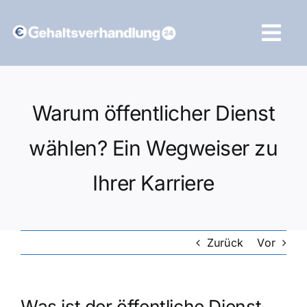
Zum
Inhalt
Tog
springen
Navi
Vergleich starten
Warum öffentlicher Dienst
wählen? Ein Wegweiser zu
Ihrer Karriere
Zurück
Vor
Was ist der öffentliche Dienst