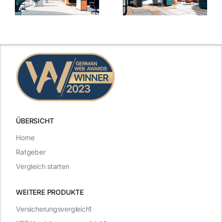
5
bei
ngen
inspirierende
Arbeitgebern
Beispiele
zählen
ÜBERSICHT
Home
Ratgeber
Vergleich starten
WEITERE PRODUKTE
Versicherungsvergleich1