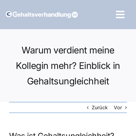
Zum
Inhalt
Tog
springen
Navi
Vergleich starten
Warum verdient meine
Kollegin mehr? Einblick in
Gehaltsungleichheit
Zurück
Vor
Was ist Gehaltsungleichheit?