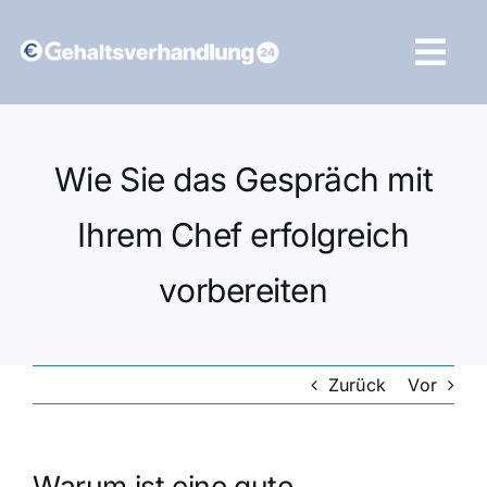
Zum
Inhalt
Tog
springen
Navi
Vergleich starten
Wie Sie das Gespräch mit
Ihrem Chef erfolgreich
vorbereiten
Zurück
Vor
Warum ist eine gute