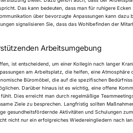
erstützung bietet. Dazu gehört auch, dass der Arbeitsplat
richt. Das kann bedeuten, dass man für ruhigere Ecken sor
Kommunikation über bevorzugte Anpassungen kann dazu beit
ungen signalisieren Sie, dass das Wohlbefinden der Mitarbe
erstützenden Arbeitsumgebung
fen, ist entscheidend, um einer Kollegin nach langer Kra
npassungen am Arbeitsplatz, die helfen, eine Atmosphäre
omische Büromöbel, die auf die spezifischen Bedürfnisse 
ichen. Darüber hinaus ist es wichtig, eine offene Kommuni
fühlt. Dies erreicht man durch regelmäßige Teammeetings
nsame Ziele zu besprechen. Langfristig sollten Maßnahme
ige gesundheitsfördernde Aktivitäten und Schulungen zum
cht nicht nur ein erfolgreiches Wiedereingliedern nach l