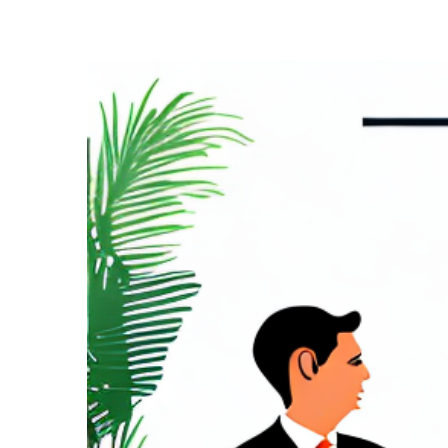
Zeige
grösseres
Bild