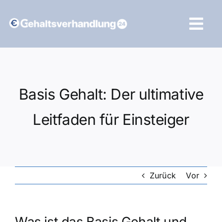
Zum
Inhalt
Tog
springen
Navi
Vergleich starten
Basis Gehalt: Der ultimative
Leitfaden für Einsteiger
Zurück
Vor
Was ist das Basis Gehalt und