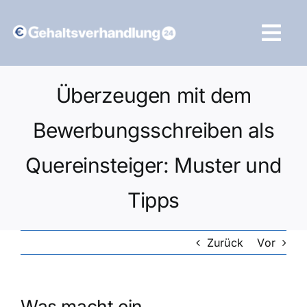
Zum
Inhalt
Tog
springen
Navi
Vergleich starten
Überzeugen mit dem
Bewerbungsschreiben als
Quereinsteiger: Muster und
Tipps
Zurück
Vor
Was macht ein