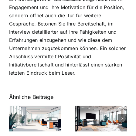
Engagement und Ihre Motivation für die Position,
sondern öffnet auch die Tür für weitere
Gespräche. Betonen Sie Ihre Bereitschaft, im
Interview detaillierter auf Ihre Fähigkeiten und
Erfahrungen einzugehen und wie diese dem
Unternehmen zugutekommen können. Ein solcher
Abschluss vermittelt Positivität und
Initiativbereitschaft und hinterlässt einen starken
letzten Eindruck beim Leser.
Ähnliche Beiträge
Arbeitgeber-
Warum
u
Zusatzleistungen:
Zusatzleistun
5
bei
ngen
inspirierende
Arbeitgebern